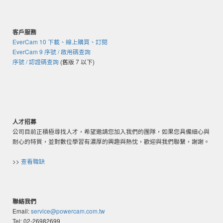
客戶服務
EverCam 10 下載、線上購買、訂閱
EverCam 9 序號 / 啟用碼查詢
序號 / 認證碼查詢
(舊版 7 以下)
人才招募
公司目前正積極尋找人才，希望邀請您加入我們的團隊，如果您具備細心與
耐心的特質，並對數位學習有濃厚的興趣與熱忱，歡迎與我們聯繫，謝謝。
>>
查看職缺
聯絡我們
Email:
service@powercam.com.tw
Tel: 02-26982699